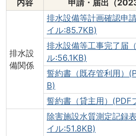
内容
申請・届出（202
排水設備等計画確認申請
イル:85.7KB)
排水設備等工事完了届（
排水設
ル:56.1KB)
備関係
誓約書（既存管利用）(PD
B)
誓約書（貸主用）(PDFフ
除害施設水質測定記録表
イル:51.8KB)