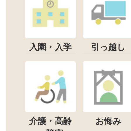
入園・入学
引っ越し
介護・高齢
お悔み