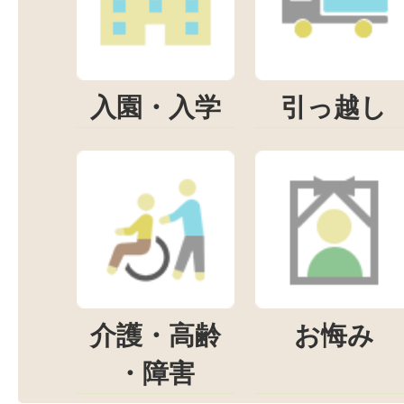
入園・入学
引っ越し
介護・高齢
お悔み
・障害