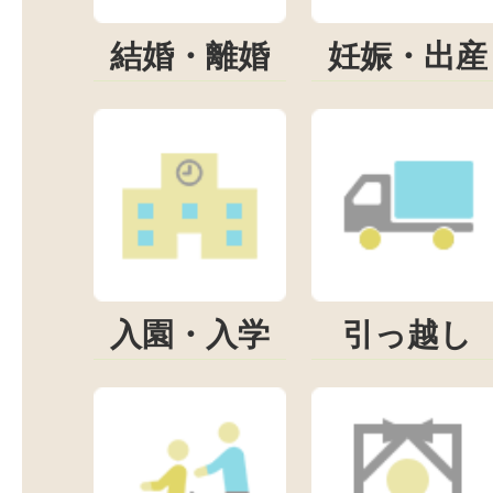
結婚・離婚
妊娠・出産
入園・入学
引っ越し