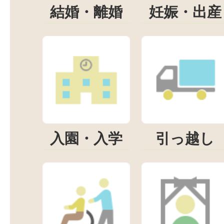
結婚・離婚
妊娠・出産
入園・入学
引っ越し