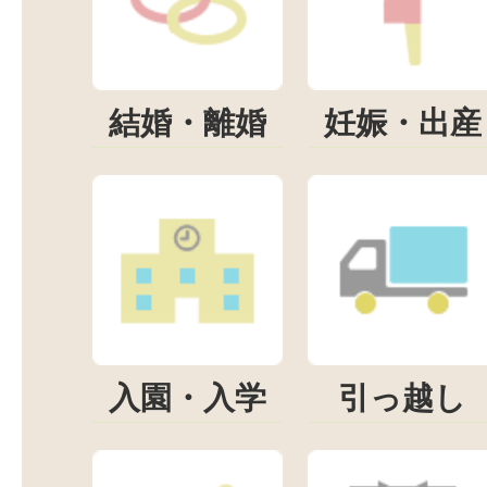
結婚・離婚
妊娠・出産
入園・入学
引っ越し