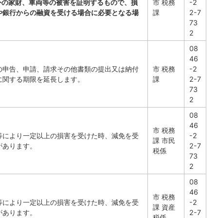
以外の家財、車両等の被害を証明するもので、損
市 税務
-2
や銀行からの融資を受ける場合に必要となる場
課
2-7
。
73
2
08
46
の申告、申請、請求その他書類の提出又は納付
市 税務
-2
に関する期限を延長します。
課
2-7
73
2
08
46
市 税務
等により一定以上の損害を受けた時、減免を受
-2
課 市民
があります。
2-7
税係
73
2
08
46
市 税務
等により一定以上の損害を受けた時、減免を受
-2
課 資産
があります。
2-7
税係