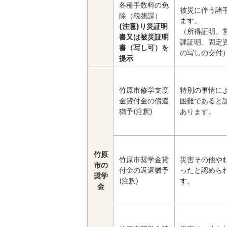
各種手数料の免
被災に伴う諸
除（税務課）
ます。
(注意)り災証明
（所得証明、
書又は被災証明
課証明、固定
書（写し可）を
の写しの交付
提示
竹原市修学支度
特別の事情に
金貸付金の償還
困難であると
猶予(注釈)
あります。
竹原
竹原市奨学金貸
災害その他や
市の
付金の返還猶予
ったと認めら
奨学
(注釈)
す。
金