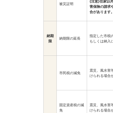
(注意)住家
被災証明
害保険の請求
合があります
納期
指定した市税
納期限の延長
限
もしくは納入
震災、風水害
市民税の減免
けられる場合
固定資産税の減
震災、風水害
免
けられる場合