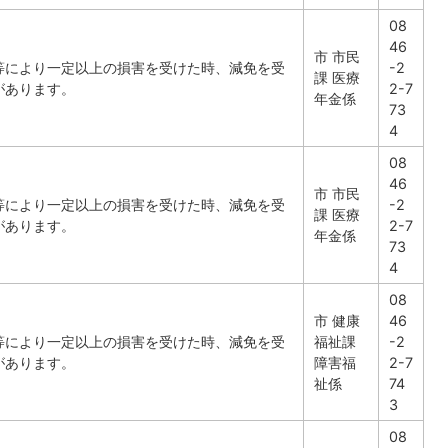
08
46
市 市民
等により一定以上の損害を受けた時、減免を受
-2
課 医療
があります。
2-7
年金係
73
4
08
46
市 市民
等により一定以上の損害を受けた時、減免を受
-2
課 医療
があります。
2-7
年金係
73
4
08
市 健康
46
等により一定以上の損害を受けた時、減免を受
福祉課
-2
があります。
障害福
2-7
祉係
74
3
08