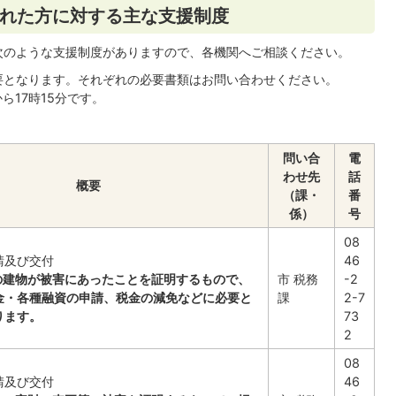
れた方に対する主な支援制度
次のような支援制度がありますので、各機関へご相談ください。
要となります。それぞれの必要書類はお問い合わせください。
ら17時15分です。
問い合
電
わせ先
話
概要
（課・
番
係）
号
08
請及び交付
46
等の建物が被害にあったことを証明するもので、
市 税務
-2
金・各種融資の申請、税金の減免などに必要と
課
2-7
ります。
73
2
08
請及び交付
46