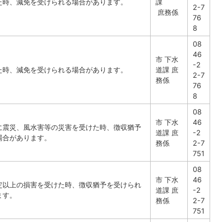
た時、減免を受けられる場合があります。
課
2-7
庶務係
76
8
08
46
市 下水
-2
た時、減免を受けられる場合があります。
道課 庶
2-7
務係
76
8
08
市 下水
46
に震災、風水害等の災害を受けた時、徴収猶予
道課 庶
-2
場合があります。
務係
2-7
751
08
市 下水
46
定以上の損害を受けた時、徴収猶予を受けられ
道課 庶
-2
ます。
務係
2-7
751