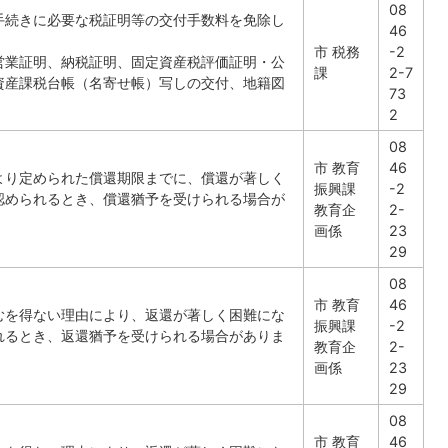
08
手続きに必要な税証明等の交付手数料を免除し
46
市 税務
-2
営業証明、納税証明、固定資産税評価証明・公
課
2-7
資産課税台帳（名寄せ帳）写しの交付、地籍図
73
）
2
08
市 教育
46
より定められた償還期限までに、償還が著しく
振興課
-2
認められるとき、償還猶予を受けられる場合が
教育企
2-
画係
23
29
08
市 教育
46
むを得ない理由により、返還が著しく困難にな
振興課
-2
れるとき、返還猶予を受けられる場合がありま
教育企
2-
画係
23
29
08
市 教育
46