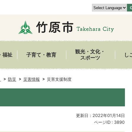
観光・文化・
・福祉
子育て・教育
し
スポーツ
き
防災
災害情報
災害支援制度
更新日：2022年01月14日
ページID :
3890