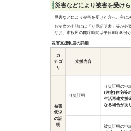
災害などにより被害を受けら
災害などにより被害を受けた方へ、主に
各制度の申請には「り災証明書」等が必
なお、市役所の開庁時間は平日8時30分か
災害支援制度の詳細
カ
テ ゴ
支援内容
リ
り災証明の申
(注意)住宅
り災証明
生活再建支援
なる場合があ
被害
状況
の証
明
被災証明の申