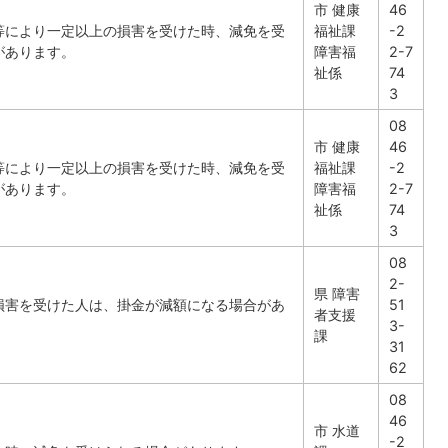
市 健康
46
等により一定以上の損害を受けた時、減免を受
福祉課
-2
があります。
障害福
2-7
祉係
74
3
08
市 健康
46
等により一定以上の損害を受けた時、減免を受
福祉課
-2
があります。
障害福
2-7
祉係
74
3
08
2-
県 障害
損害を受けた人は、掛金が減額になる場合があ
51
者支援
3-
課
31
62
08
46
市 水道
-2