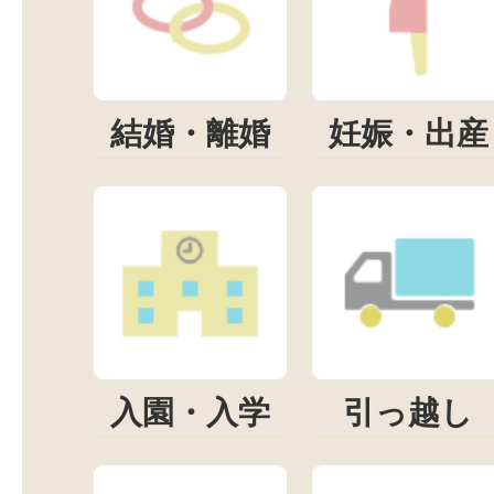
結婚・離婚
妊娠・出産
入園・入学
引っ越し