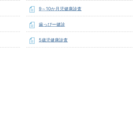
9～10か月児健康診査
歯っぴー健診
5歳児健康診査