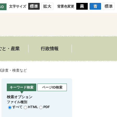
文字サイズ
背景色変更
GO
ごと・産業
行政情報
康診査・検査など
キーワード検索
ページID検索
検索オプション
ファイル種別
すべて
HTML
PDF