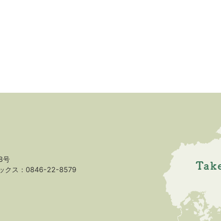
8号
クス：0846-22-8579