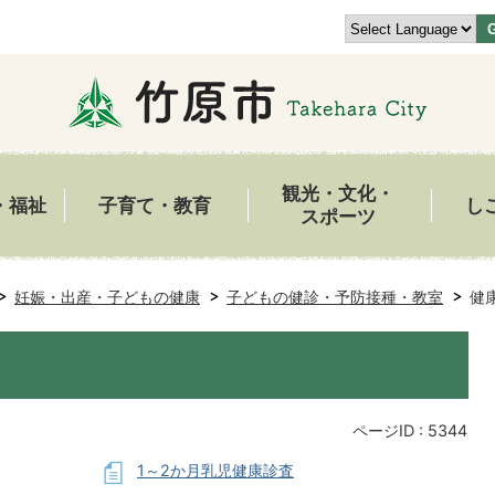
観光・文化・
・福祉
子育て・教育
し
スポーツ
妊娠・出産・子どもの健康
子どもの健診・予防接種・教室
健
ページID :
5344
1～2か月乳児健康診査