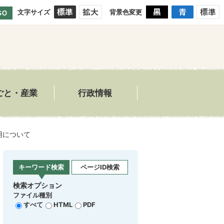
文字サイズ
背景色変更
GO
ごと・産業
行政情報
用について
キーワード検索
ページID検索
検索オプション
ファイル種別
すべて
HTML
PDF