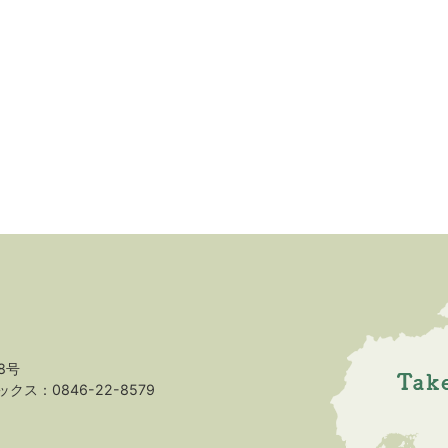
8号
クス：0846-22-8579