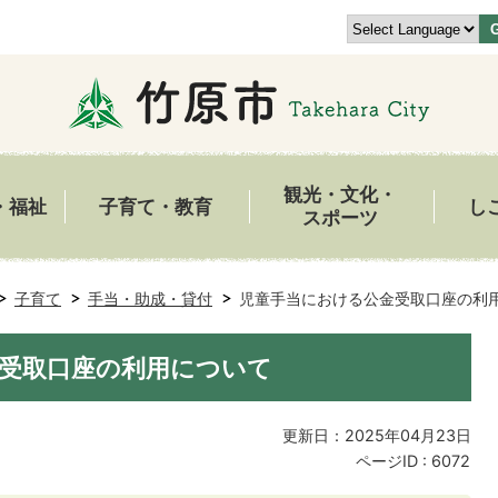
観光・文化・
・福祉
子育て・教育
し
スポーツ
子育て
手当・助成・貸付
児童手当における公金受取口座の利
受取口座の利用について
更新日：2025年04月23日
ページID :
6072