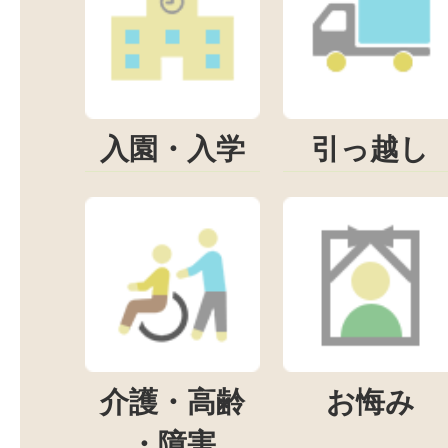
入園・入学
引っ越し
介護・高齢
お悔み
・障害