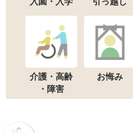
入園・入学
引っ越し
介護・高齢
お悔み
・障害