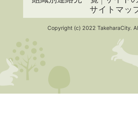
サイトマッ
Copyright (c) 2022 TakeharaCity. Al