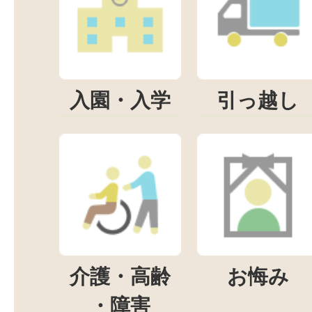
入園・入学
引っ越し
介護・高齢
お悔み
・障害