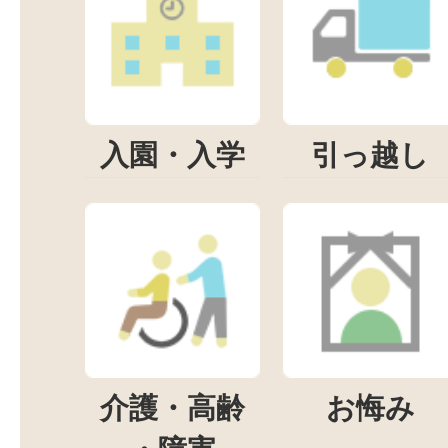
入園・入学
引っ越し
介護・高齢
お悔み