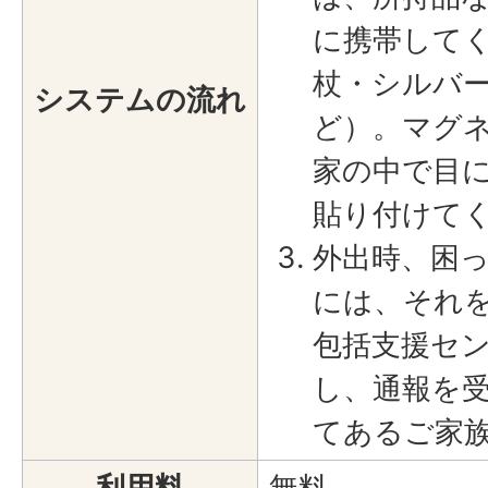
に携帯して
杖・シルバ
システムの流れ
ど）。マグ
家の中で目
貼り付けて
外出時、困
には、それ
包括支援セ
し、通報を
てあるご家
利用料
無料