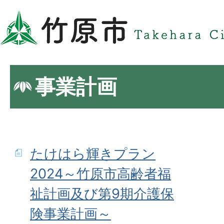
事業計画
たけはら輝きプラン
2024～竹原市高齢者福
祉計画及び第9期介護保
険事業計画～