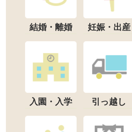
結婚・離婚
妊娠・出産
入園・入学
引っ越し