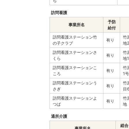
ち
訪問看護
予防
事業所名
給付
訪問看護ステーション竹
竹
有り
の子クラブ
地
訪問看護ステーションさ
竹
有り
くら
地1
訪問看護ステーションこ
竹
有り
ころ
1号
訪問看護ステーションう
竹
有り
さぎ
目
訪問看護ステーションよ
竹
有り
つば
地
通所介護
総合
事業所名