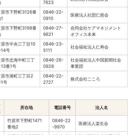
地
7623
竹原市下野町3126番
0846-22-
医療法人社団仁慈会
1
0910
竹原市下野町3198番
0846-27-
合同会社ケアマネジメント
地
9621
オフィス未来
竹原市中央三丁目10
0846-23-
社会福祉法人仁寿会
14号
5111
竹原市忠海中町三丁
0846-26-
社会福祉法人中国新聞社会
13番1号
0928
事業団
竹原市港町三丁目2
0846-22-
株式会社こころ
番1号
2727
合
所在地
電話番号
法人名
業
竹原市下野町1471
0846-22
医療法人楽生会
番地2
-9970