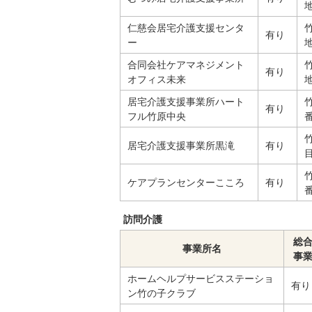
仁慈会居宅介護支援センタ
有り
ー
地
合同会社ケアマネジメント
有り
オフィス未来
居宅介護支援事業所ハート
有り
フル竹原中央
番
居宅介護支援事業所黒滝
有り
目
ケアプランセンターこころ
有り
訪問介護
総
事業所名
事
ホームヘルプサービスステーショ
有り
ン竹の子クラブ