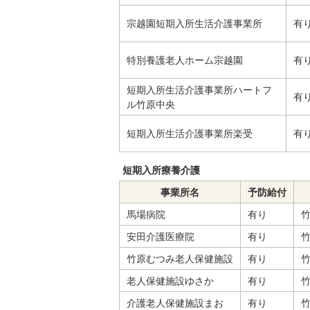
宗越園短期入所生活介護事業所
有
特別養護老人ホーム宗越園
有
短期入所生活介護事業所ハートフ
有
ル竹原中央
短期入所生活介護事業所楽受
有
短期入所療養介護
事業所名
予防給付
馬場病院
有り
竹
安田介護医療院
有り
竹
竹原むつみ老人保健施設
有り
竹
老人保健施設ゆさか
有り
竹
介護老人保健施設まお
有り
竹