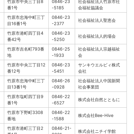
竹原市中央三丁目8
0846-23
社会福祉法人竹原市社
番1号
-5185
会福祉協議会
竹原市忠海中町三丁
0846-23
社会福祉法人聖恵会
目16番1号
-2377
竹原市港町四丁目4
0846-23
社会福祉法人的場会
番42号
-5250
竹原市吉名町793番
0846-25
社会福祉法人宗越福祉
地
-1933
会
竹原市中央三丁目12
0846-23
サンキウエルビィ株式
番12号
-5451
会社
竹原市忠海中町三丁
0846-26
社会福祉法人中国新聞
目13番1号
-0928
社会事業団
竹原市塩町四丁目9
0846-22
株式会社自然とともに
番1号
-6527
竹原市下野町3308
0846-22
株式会社Bee-Hive
番地
-1588
竹原市港町三丁目2
0846-21-
株式会社ニチイ学館