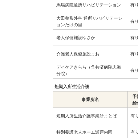
馬場病院通所リハビリテーション
有
大田整形外科 通所リハビリテーシ
有
ョンたけの里
老人保健施設ゆさか
有
介護老人保健施設まお
有
デイケアきらら（呉共済病院忠海
有
分院）
短期入所生活介護
予
事業所名
給
短期入所生活介護事業所まとば
有
特別養護老人ホーム瀬戸内園
有