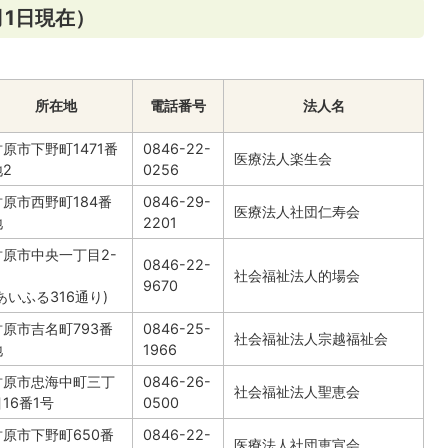
月1日現在）
所在地
電話番号
法人名
竹原市下野町1471番
0846-22-
医療法人楽生会
地2
0256
竹原市西野町184番
0846-29-
医療法人社団仁寿会
地
2201
竹原市中央一丁目2-
0846-22-
社会福祉法人的場会
9670
あいふる316通り)
竹原市吉名町793番
0846-25-
社会福祉法人宗越福祉会
地
1966
竹原市忠海中町三丁
0846-26-
社会福祉法人聖恵会
16番1号
0500
竹原市下野町650番
0846-22-
医療法人社団恵宣会