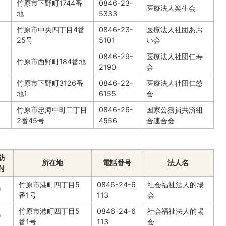
竹原市下野町1744番
0846-23-
り
医療法人楽生会
地
5333
竹原市中央四丁目4番
0846-23-
医療法人社団あお
り
25号
5101
い会
0846-29-
医療法人社団仁寿
り
竹原市西野町184番地
2190
会
竹原市下野町3126番
0846-22-
医療法人社団仁慈
り
地1
6155
会
竹原市忠海中町二丁目
0846-26-
国家公務員共済組
り
2番45号
4556
合連合会
防
所在地
電話番号
法人名
付
竹原市港町四丁目5
0846-24-6
社会福祉法人的場
り
番1号
113
会
竹原市港町四丁目5
0846-24-6
社会福祉法人的場
り
番1号
113
会