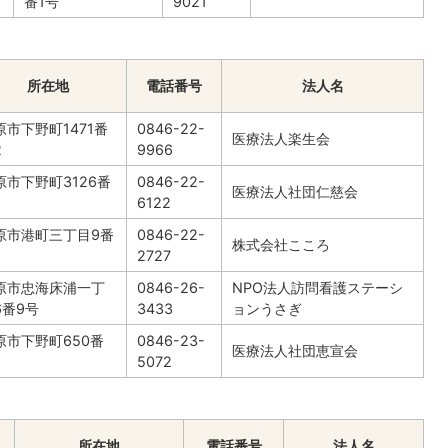
番1号
9021
所在地
電話番号
法人名
原市下野町1471番
0846-22-
医療法人楽生会
2
9966
原市下野町3126番
0846-22-
医療法人社団仁慈会
6122
原市港町三丁目9番
0846-22-
株式会社こころ
2727
原市忠海床浦一丁
0846-26-
NPO法人訪問看護ステーシ
6番9号
3433
ョンうさぎ
原市下野町650番
0846-23-
医療法人社団恵宣会
5072
所在地
電話番号
法人名