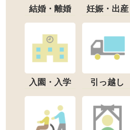
結婚・離婚
妊娠・出産
入園・入学
引っ越し