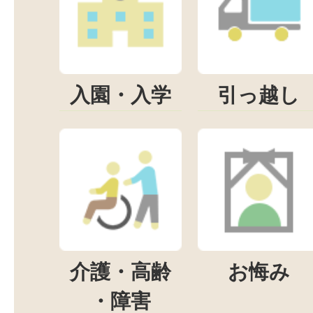
入園・入学
引っ越し
介護・高齢
お悔み
・障害