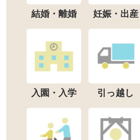
結婚・離婚
妊娠・出産
入園・入学
引っ越し