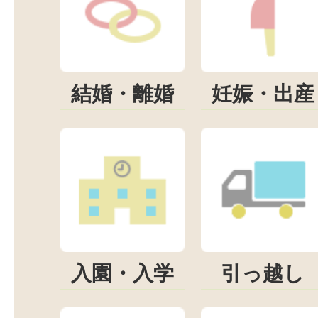
結婚・離婚
妊娠・出産
入園・入学
引っ越し