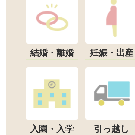
結婚・離婚
妊娠・出産
入園・入学
引っ越し