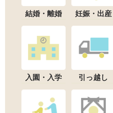
結婚・離婚
妊娠・出産
入園・入学
引っ越し