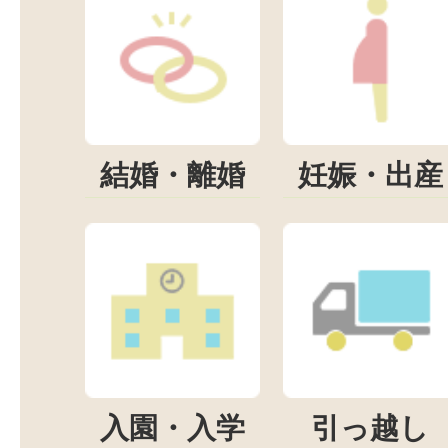
結婚・離婚
妊娠・出産
入園・入学
引っ越し