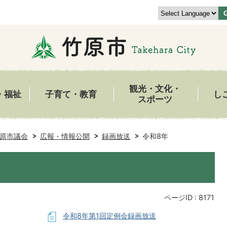
観光・文化・
・福祉
子育て・教育
し
スポーツ
原市議会
広報・情報公開
録画放送
令和8年
ページID :
8171
令和8年第1回定例会録画放送