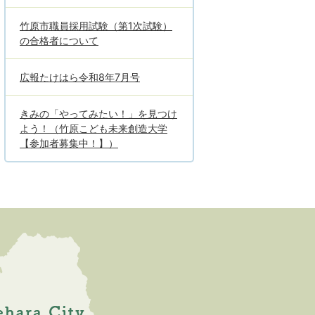
竹原市職員採用試験（第1次試験）
の合格者について
広報たけはら令和8年7月号
きみの「やってみたい！」を見つけ
よう！（竹原こども未来創造大学
【参加者募集中！】）