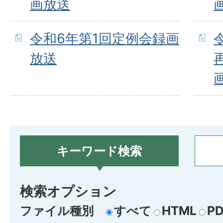
画放送
令和6年第1回定例会録画
放送
キーワード検索
検索オプション
ファイル種別
すべて
HTML
PD