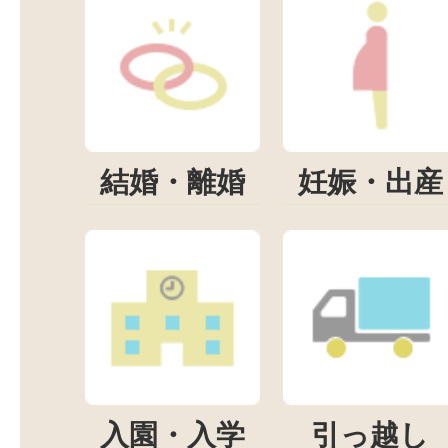
結婚・離婚
妊娠・出産
入園・入学
引っ越し