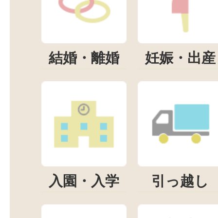
結婚・離婚
妊娠・出産
入園・入学
引っ越し