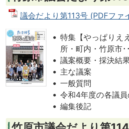
議会だより第113号 (PDFファイル
特集【やっぱりええ
所・町内・竹原市･･
議案概要・採決結
主な議案
一般質問
令和4年度の各議
編集後記
竹原市議会だより第114