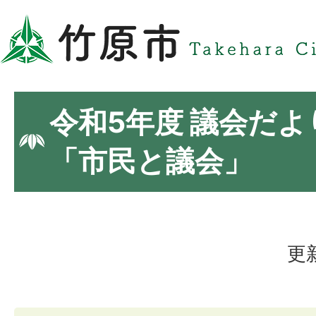
令和5年度 議会だよ
「市民と議会」
更