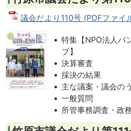
議会だより110号 (PDFファイル:
特集【NPO法人バ
ブ】
決算審査
採決の結果
主な議案・議会の
一般質問
所管事務調査・政