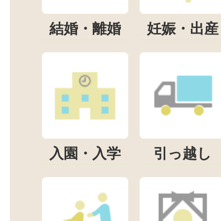
結婚・離婚
妊娠・出産
入園・入学
引っ越し