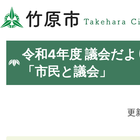
令和4年度 議会だよ
「市民と議会」
更