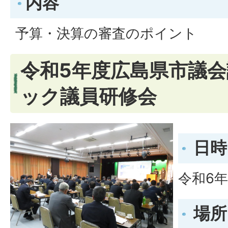
内容
予算・決算の審査のポイント
令和5年度広島県市議
ック議員研修会
日時
令和6年
場所