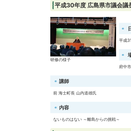
平成30年度 広島県市議会
平成3
研修の様子
府中
講師
前 海士町長 山内道雄氏
内容
ないものはない ～離島からの挑戦～