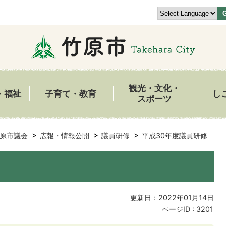
観光・文化・
・福祉
子育て・教育
し
スポーツ
原市議会
広報・情報公開
議員研修
平成30年度議員研修
更新日：2022年01月14日
ページID :
3201