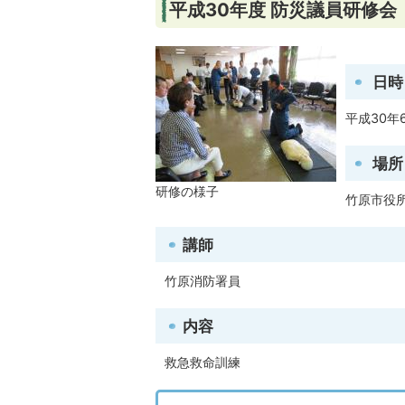
平成30年度 防災議員研修会
日時
平成30年
場所
研修の様子
竹原市役所
講師
竹原消防署員
内容
救急救命訓練