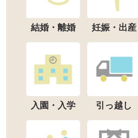
結婚・離婚
妊娠・出産
入園・入学
引っ越し