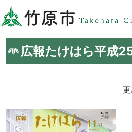
広報たけはら平成25
更