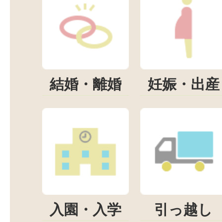
結婚・離婚
妊娠・出産
入園・入学
引っ越し