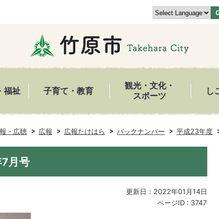
観光・文化・
・福祉
子育て・教育
し
スポーツ
報・広聴
広報
広報たけはら
バックナンバー
平成23年度
7月号
更新日：2022年01月14日
ページID :
3747