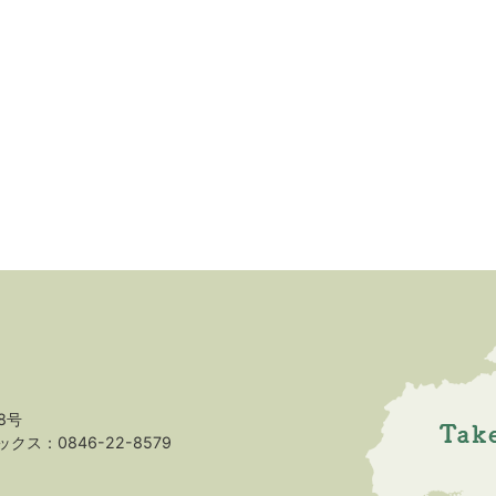
8号
クス：0846-22-8579