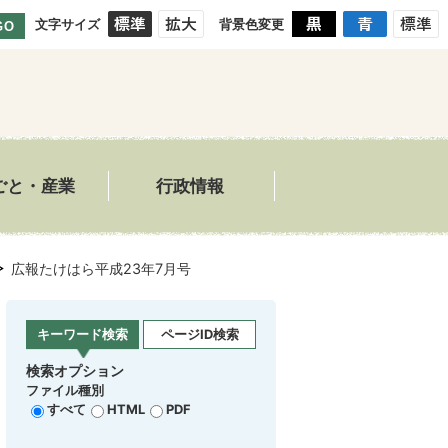
文字サイズ
背景色変更
GO
ごと・産業
行政情報
広報たけはら平成23年7月号
キーワード検索
ページID検索
検索オプション
ファイル種別
すべて
HTML
PDF