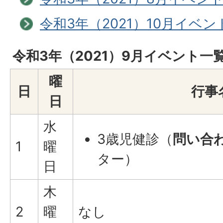
令和3年（2021）10月イベ
令和3年（2021）9月イベント一
曜
日
行事
日
水
3歳児健診（
問い合
1
曜
ター）
日
木
2
曜
なし