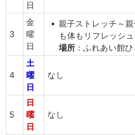
日
金
親子ストレッチ～親
3
曜
も体もリフレッシュ
日
場所
：ふれあい館ひ
土
4
曜
なし
日
日
5
曜
なし
日