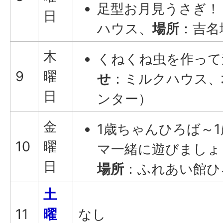
足型お月見うさぎ！
日
ハウス、
場所
：吉名
木
くねくね虫を作って
9
曜
せ
：ミルクハウス、
日
ンター）
金
1歳ちゃんひろば～
10
曜
マ一緒に遊びましょ
日
場所
：ふれあい館ひ
土
11
曜
なし