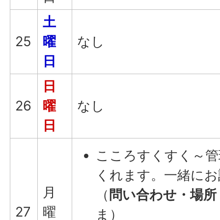
土
25
曜
なし
日
日
26
曜
なし
日
こころすくすく～管
くれます。一緒にお
月
（
問い合わせ・場所
27
曜
ま）