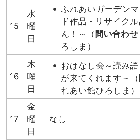
ふれあいガーデンマ
水
ド作品・リサイクル
15
曜
ん！～（
問い合わせ
日
ろしま）
木
おはなし会～読み語
16
曜
が来てくれます～（
日
れあい館ひろしま）
金
17
曜
なし
日