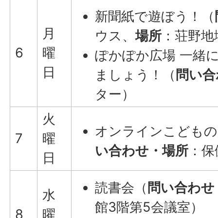
新聞紙で遊ぼう！（
月
ウス、
場所
：荘野地
6
曜
ぽかぽか広場 一緒
日
ましょう！（
問い合
ター）
火
オンラインこどもの
7
曜
い合わせ・場所
：保
日
読書会（
問い合わせ
水
館3階第5会議室）
8
曜