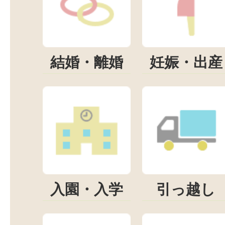
結婚・離婚
妊娠・出産
入園・入学
引っ越し