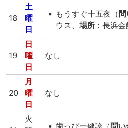
土
もうすぐ十五夜（
問
18
曜
ウス、
場所
：長浜会
日
日
19
曜
なし
日
月
20
曜
なし
日
火
歯っぴー健診（
問い