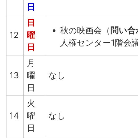
日
日
秋の映画会（
問い合
12
曜
人権センター1階会
日
月
13
曜
なし
日
火
14
曜
なし
日