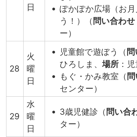
日
ぽかぽか広場（お月
う！）（
問い合わせ
ー）
児童館で遊ぼう（
問
火
ひろしま、
場所
：児
28
曜
もぐ・かみ教室（
問
日
センター）
水
3歳児健診（
問い合
29
曜
ター）
日