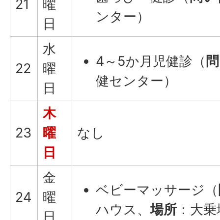
21
曜
ンター）
日
水
4～5か月児健診（
問
22
曜
健センター）
日
木
23
曜
なし
日
金
ベビーマッサージ（
24
曜
ハウス、
場所
：大乗
日