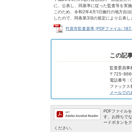
に、公表し、同基準に従った監査等を実施
このため、令和2年4月1日施行の地方自治
したので、同条第3項の規定により公表し
竹原市監査基準 (PDFファイル: 187.
この記
監査委員事
〒725-8
電話番号：08
ファックス番号
メールでの
PDFファイルを閲
す。お持ちでない方
ードボタンを
ください。