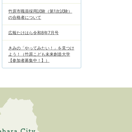
竹原市職員採用試験（第1次試験）
の合格者について
広報たけはら令和8年7月号
きみの「やってみたい！」を見つけ
よう！（竹原こども未来創造大学
【参加者募集中！】）