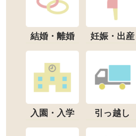
結婚・離婚
妊娠・出産
入園・入学
引っ越し