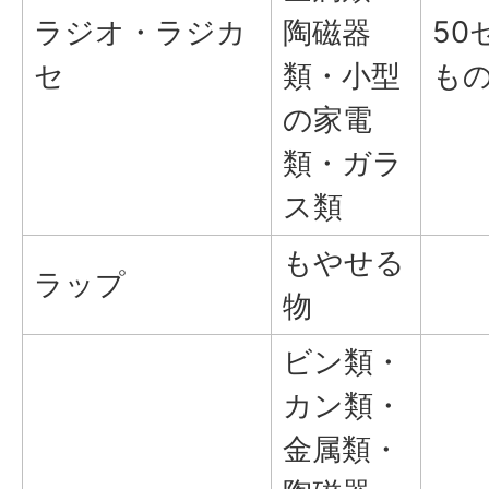
ラジオ・ラジカ
陶磁器
50
セ
類・小型
も
の家電
類・ガラ
ス類
もやせる
ラップ
物
ビン類・
カン類・
金属類・