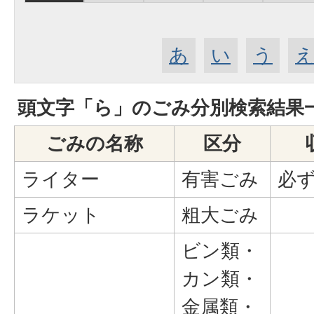
あ
い
う
頭文字「
ら
」の
ごみ分別検索
結果
ごみの名称
区分
ライター
有害ごみ
必
ラケット
粗大ごみ
ビン類・
カン類・
金属類・