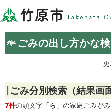
ごみの出し方かな検
更
ごみ分別検索
（結果画
7件
の頭文字「
ら
」の
家庭ごみ
がみ