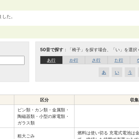
ました。
50音で探す
：「椅子」を探す場合、「い」を選択
あ行
か行
さ行
た行
あ
い
う
区分
収集
ビン類・カン類・金属類・
陶磁器類・小型の家電類・
ガラス類
燃料は使い切る 充電式電池は
粗大ごみ