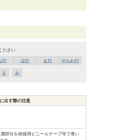
ください
な行
は行
ま行
やらわ行
え
お
に出す際の注意
金属部分を絶縁用ビニールテープ等で巻い