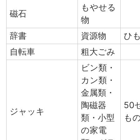
もやせる
磁石
物
辞書
資源物
ひ
自転車
粗大ごみ
ビン類・
カン類・
金属類・
陶磁器
50
ジャッキ
類・小型
も
の家電