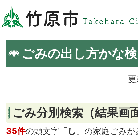
ごみの出し方かな検
更
ごみ分別検索
（結果画
35件
の頭文字「
し
」の
家庭ごみ
が