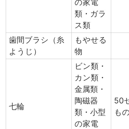
の家電
類・ガラ
ス類
歯間ブラシ（糸
もやせる
ようじ）
物
ビン類・
カン類・
金属類・
陶磁器
50
七輪
類・小型
も
の家電