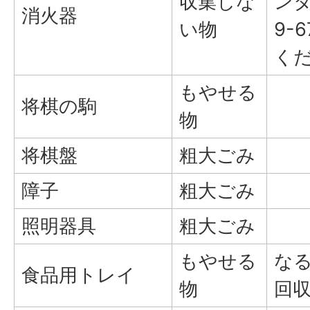
収集しな
ンタ
消火器
い物
9-
く
もやせる
将棋の駒
物
将棋盤
粗大ごみ
障子
粗大ごみ
照明器具
粗大ごみ
もやせる
な
食品用トレイ
物
回