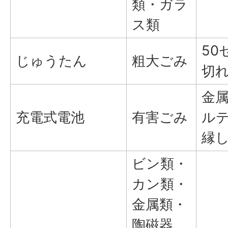
類・ガラ
ス類
50
じゅうたん
粗大ごみ
切
金
充電式電池
有害ごみ
ル
縁
ビン類・
カン類・
金属類・
陶磁器