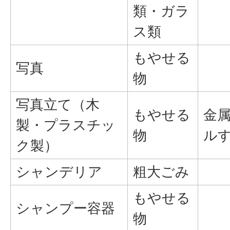
類・ガラ
ス類
もやせる
写真
物
写真立て（木
もやせる
金
製・プラスチッ
物
ル
ク製）
シャンデリア
粗大ごみ
もやせる
シャンプー容器
物