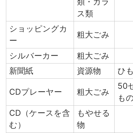
類・ガラ
ス類
ショッピングカ
粗大ごみ
ー
シルバーカー
粗大ごみ
新聞紙
資源物
ひ
50
CDプレーヤー
粗大ごみ
も
CD（ケースを含
もやせる
む）
物