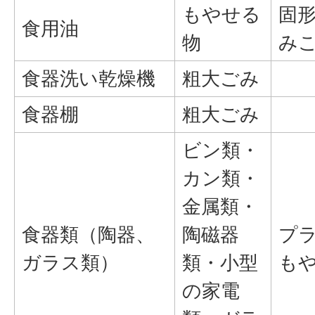
もやせる
固
食用油
物
み
食器洗い乾燥機
粗大ごみ
食器棚
粗大ごみ
ビン類・
カン類・
金属類・
食器類（陶器、
陶磁器
プ
ガラス類）
類・小型
も
の家電