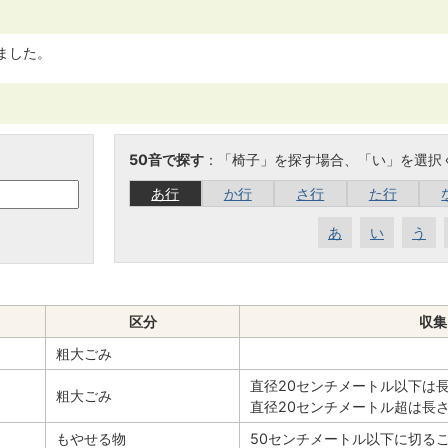
ました。
50音で探す
：「椅子」を探す場合、「い」を選択
あ行
か行
さ行
た行
あ
い
う
区分
収集
粗大ごみ
直径20センチメートル以下は長
粗大ごみ
直径20センチメートル超は長
もやせる物
50センチメートル以下に切る