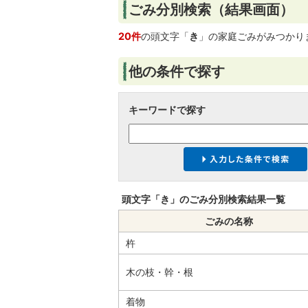
ごみ分別検索
（結果画面）
20件
の頭文字「
き
」の
家庭ごみ
がみつかり
他の条件で探す
キーワードで探す
頭文字「
き
」の
ごみ分別検索
結果一覧
ごみの名称
杵
木の枝・幹・根
着物