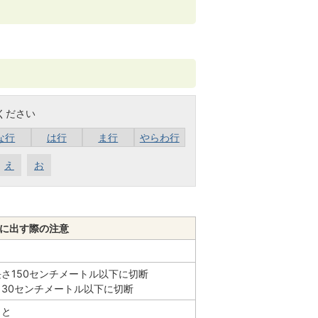
ください
な行
は行
ま行
やらわ行
え
お
に出す際の注意
さ150センチメートル以下に切断
さ30センチメートル以下に切断
こと