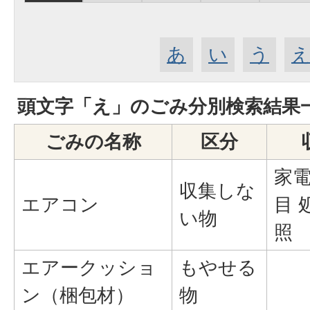
あ
い
う
頭文字「
え
」の
ごみ分別検索
結果
ごみの名称
区分
家
収集しな
エアコン
目 
い物
照
エアークッショ
もやせる
ン（梱包材）
物