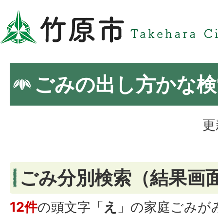
ごみの出し方かな検
更
ごみ分別検索
（結果画
12件
の頭文字「
え
」の
家庭ごみ
が