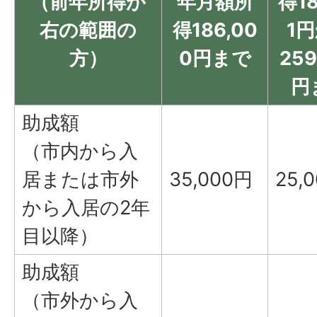
（前年所得が
年月額所
得18
右の範囲の
得186,00
1
方）
0円まで
259
円
助成額
（市内から入
居または市外
35,000円
25,
から入居の2年
目以降）
助成額
（市外から入