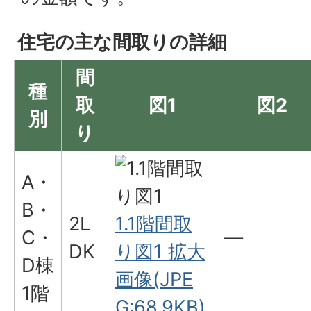
住宅の主な間取りの詳細
間
種
取
図1
図2
別
り
A・
B・
2L
1.1階間取
C・
―
DK
り図1 拡大
D棟
画像(JPE
1階
G:68.9KB)