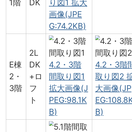
1階
DK
り図1 拡大
画像(JPE
G:74.2KB)
2L
E棟
DK
4.2・3階
4.2・3階
2・
+ロ
間取り図1
取り図2 
3階
フ
拡大画像(J
大画像(JP
ト
PEG:98.1K
EG:108.8
B)
B)