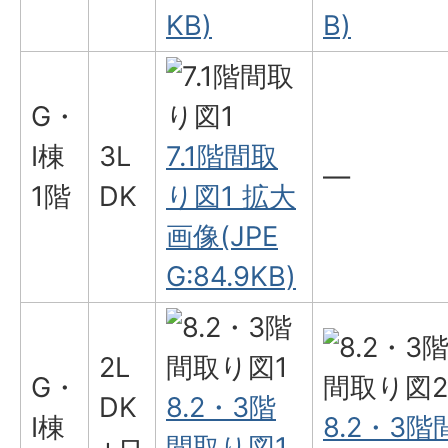
KB)
B)
G・
I棟
3L
7.1階間取
―
1階
DK
り図1 拡大
画像(JPE
G:84.9KB)
2L
G・
DK
8.2・3階
I棟
8.2・3階
+ロ
間取り図1