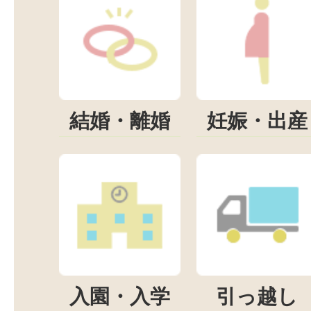
結婚・離婚
妊娠・出産
入園・入学
引っ越し