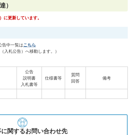
達）
日）に更新しています。
公告中一覧は
こちら
（入札公告）へ移動します。）
公告
質問
説明書
仕様書等
備考
回答
入札書等
事に関するお問い合わせ先