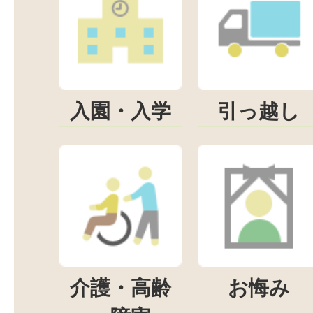
入園・入学
引っ越し
介護・高齢
お悔み