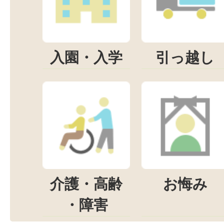
入園・入学
引っ越し
介護・高齢
お悔み
・障害