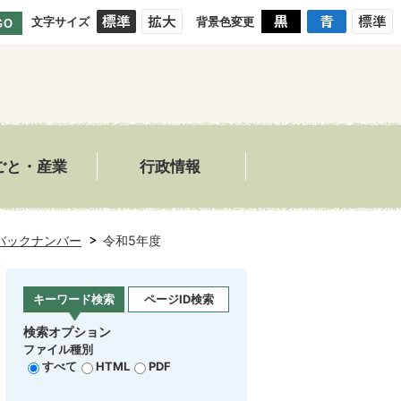
文字サイズ
背景色変更
GO
ごと・産業
行政情報
バックナンバー
令和5年度
キーワード検索
ページID検索
検索オプション
ファイル種別
すべて
HTML
PDF