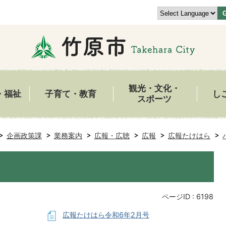
観光・文化・
・福祉
子育て・教育
し
スポーツ
企画政策課
業務案内
広報・広聴
広報
広報たけはら
ページID :
6198
広報たけはら令和6年2月号