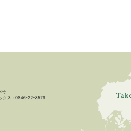
8号
クス：0846-22-8579