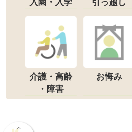
入園・入学
引っ越し
介護・高齢
お悔み
・障害