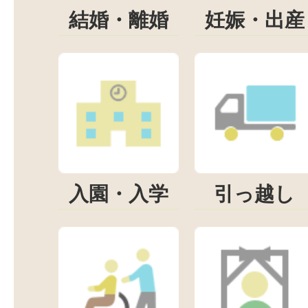
結婚・離婚
妊娠・出産
入園・入学
引っ越し