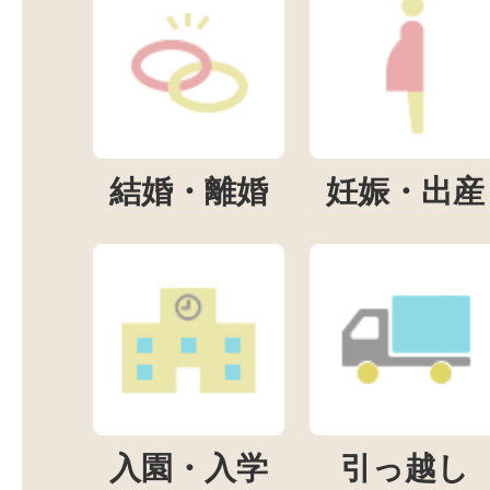
結婚・離婚
妊娠・出産
入園・入学
引っ越し