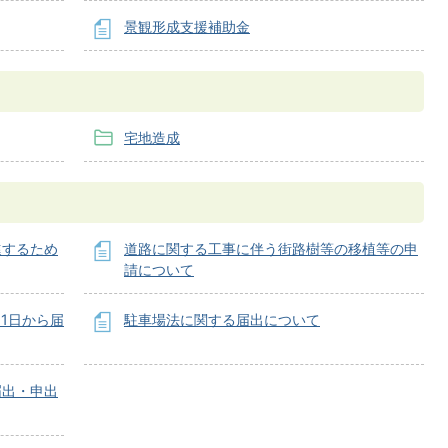
景観形成支援補助金
宅地造成
進するため
道路に関する工事に伴う街路樹等の移植等の申
請について
1日から届
駐車場法に関する届出について
届出・申出