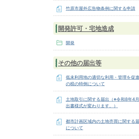
竹原市屋外広告物条例に関する申請
開発許可・宅地造成
開発
その他の届出等
低未利用地の適切な利用・管理を促
の税の特例について
土地取引に関する届出（※令和8年4月
出書様式が変わります。）
都市計画区域内の土地売買に関する
について