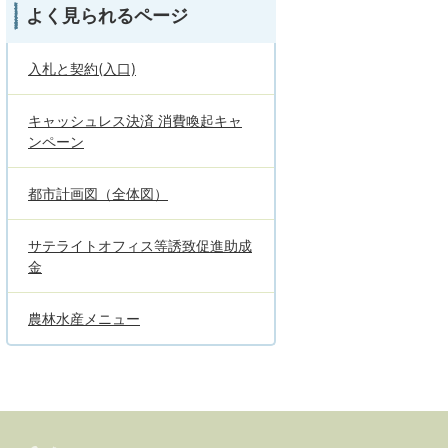
よく見られるページ
入札と契約(入口)
キャッシュレス決済 消費喚起キャ
ンペーン
都市計画図（全体図）
サテライトオフィス等誘致促進助成
金
農林水産メニュー